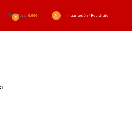
Total:
0.00€
Iniciar sesión
/
Regístrate
0
KI