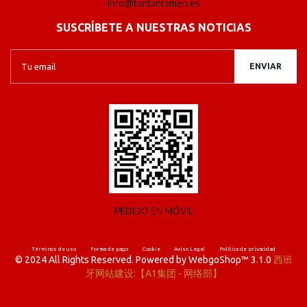
info@tantanramen.es
SUSCRÍBETE A NUESTRAS NOTICIAS
ENVIAR
PEDIDO EN MÓVIL
Términos de uso
Forma de pago
Cookie
Aviso Legal
Política de privacidad
© 2024 All Rights Reserved. Powered by WebgoShop™ 3.1.0
西班
牙网站建设:【A1集团 - 网络部】