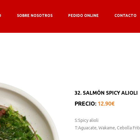
O
SOBRE NOSOTROS
PEDIDO ONLINE
CONTACTO
32. SALMÓN SPICY ALIOLI
PRECIO:
12.90€
S:
Spicy alioli
T:
Aguacate, Wakame, Cebolla Frito